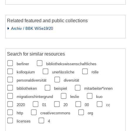
Related featured and public collections
Archiv / BBK WiSe19/20
Search for similar resources
berliner
bibliothekswissenschaftliches
kolloquium
unerlässliche
rolle
personaldiversität
diversität
bibliotheken
beispiel
mitarbeiter*innen
migrationshintergrund
leslie
kuo
2020
01
20
00
cc
http
creativecommons
org
licenses
4