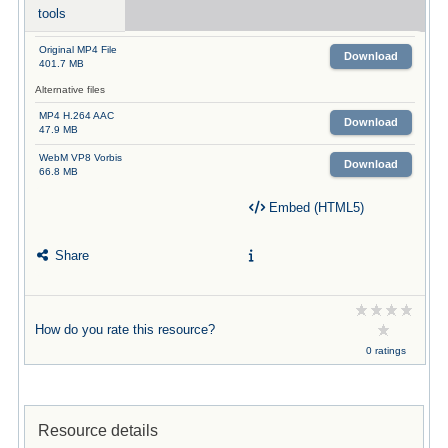
tools
Original MP4 File
Download
401.7 MB
Alternative files
MP4 H.264 AAC
Download
47.9 MB
WebM VP8 Vorbis
Download
66.8 MB
Embed (HTML5)
Share
How do you rate this resource?
0 ratings
Resource details