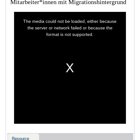
Mitarbeiter*innen mit Migrationshintergrund
This
is
The media could not be loaded, either because
a
modal
the server or network failed or because the
window.
format is not supported.
Resource