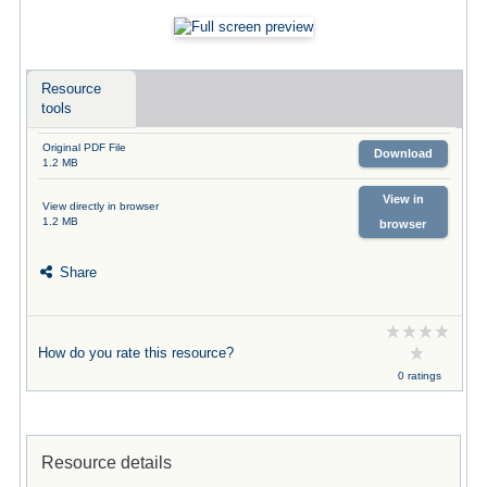
Resource
tools
Original PDF File
Download
1.2 MB
View in
View directly in browser
1.2 MB
browser
Share
How do you rate this resource?
0 ratings
Resource details