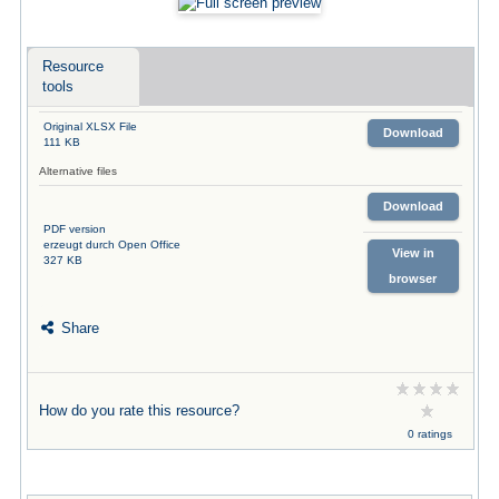
Resource
tools
Original XLSX File
Download
111 KB
Alternative files
Download
PDF version
erzeugt durch Open Office
View in
327 KB
browser
Share
How do you rate this resource?
0 ratings