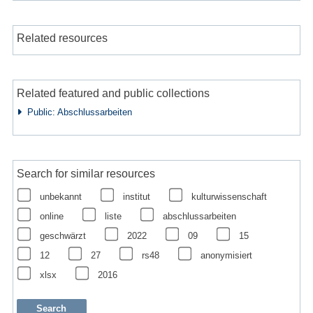
Related resources
Related featured and public collections
Public: Abschlussarbeiten
Search for similar resources
unbekannt
institut
kulturwissenschaft
online
liste
abschlussarbeiten
geschwärzt
2022
09
15
12
27
rs48
anonymisiert
xlsx
2016