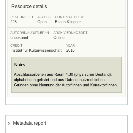
Resource details
RESOURCE ID
ACCESS
CONTRIBUTED BY
225
Open
Eileen Klingner
AUTOR*IN/KÜNSTLER*IN
ARCHIVIERUNGSORT
unbekannt
Online
CREDIT
YEAR
Institut für Kulturwissenschaft
2016
Notes
Abschlussarbeiten aus Raum 4.30 (physischer Bestand),
alphabetisch gelistet und aus Datenschutzrechlichen
Gründen ohne Nennung der Autor*innen und Korrektor*innen.
Metadata report