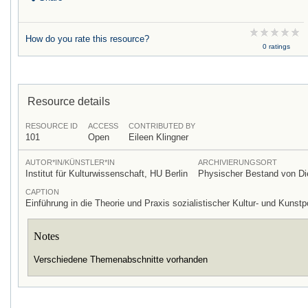
How do you rate this resource?
0 ratings
Resource details
RESOURCE ID
ACCESS
CONTRIBUTED BY
101
Open
Eileen Klingner
AUTOR*IN/KÜNSTLER*IN
ARCHIVIERUNGSORT
Institut für Kulturwissenschaft, HU Berlin
Physischer Bestand von Di
CAPTION
Einführung in die Theorie und Praxis sozialistischer Kultur- und Kunstpo
Notes
Verschiedene Themenabschnitte vorhanden