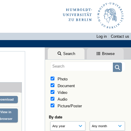
Log in
Contact us
Search
Browse
Photo
Document
Video
Audio
Download
Picture/Poster
View in
By date
browser