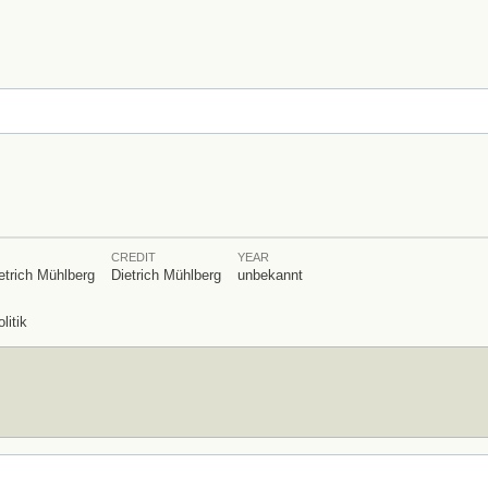
CREDIT
YEAR
etrich Mühlberg
Dietrich Mühlberg
unbekannt
litik