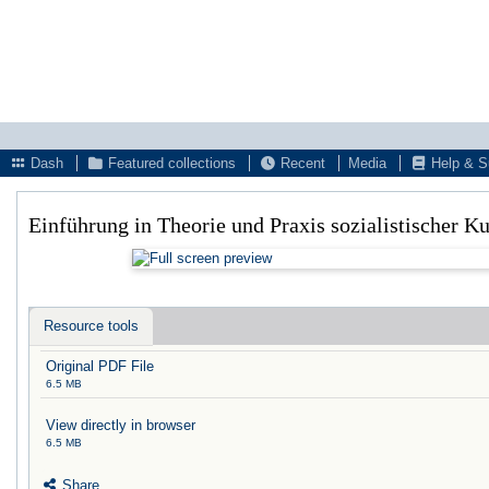
Dash
Featured collections
Recent
Media
Help & S
Einführung in Theorie und Praxis sozialistischer 
Resource tools
Original PDF File
6.5 MB
View directly in browser
6.5 MB
Share